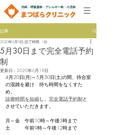
内科・呼吸器科・アレルギー科・小児科
記事
2020年5月9日
読了時間: 1分
5月30日まで完全電話予約
制
更新日：
2020年6月18日
4月20日(月)～5月30日(土)の間、待合室
の混雑を避け　待ち時間をなくすた
め、
診療時間を短縮
し、
完全電話予約制
と
させていただきます。
月～金　午前10時～午後3時まで
土　　　午前9時～午後12時まで