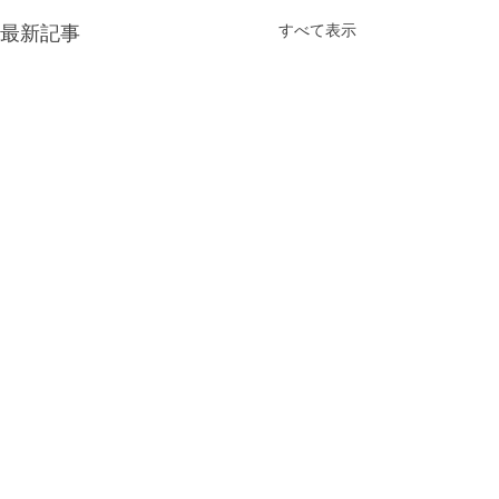
最新記事
すべて表示
9月4日（金）休診のお知
2月2日（月）
らせ
お知らせ
コメント
9/4（金）は休診とさせてい
都合により2月2