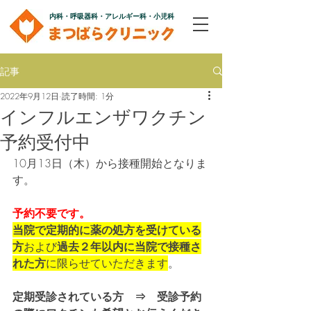
内科・呼吸器科・アレルギー科・小児科
記事
2022年9月12日
読了時間: 1分
インフルエンザワクチン
予約受付中
10月13日（木）から接種開始となりま
す。
予約不要です。
当院で定期的に薬の処方を受けている
方
および
過去２年以内に当院で接種さ
れた方
に限らせていただきます
。
定期受診されている方　⇒　受診予約