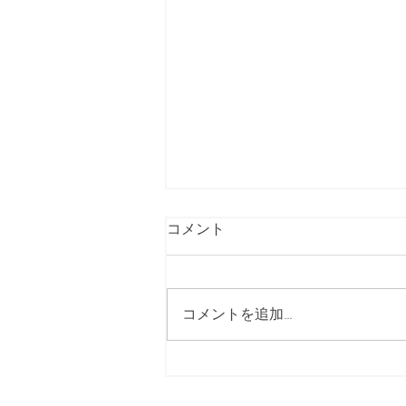
夏期休診のお知らせ
コメント
8月10日（月）〜8月15日（土）
は休診とさせていただきます。
お間違いのないように宜しくお
コメントを追加…
願いします。