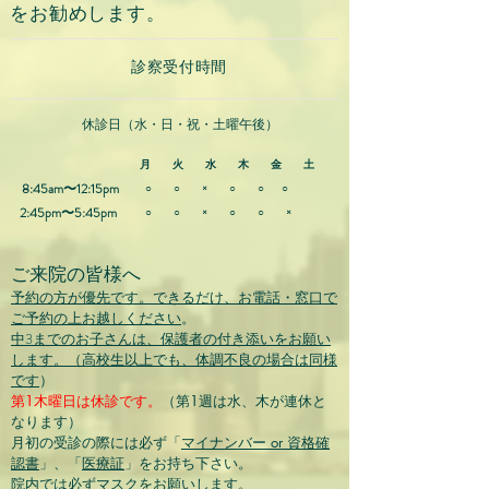
をお勧めします。
診察受付時間
休診日（水・日・祝・土曜午後）
月 火 水 木 金 土
8:45am〜12:
15
pm
○ ○ × ○ ○ ○
2:45pm〜5:
45
pm
○ ○ × ○ ○ ×
ご来院の皆様へ
予約の方が優先です。できるだけ、お電話・窓口で
ご予約の上お越しください
。
中3までのお子さんは、保護者の付き添いをお願い
します。（高校生以上でも、体調不良の場合は同様
です
）
第1木曜日は休診です。
（第1週は水、木が連休と
なります）
月初の受診の際には必ず「
マイナンバー or 資格確
認書
」、「
医療証
」をお持ち下さい。
院内では必ずマスクをお願いします。