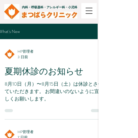
内科・呼吸器科・アレルギー科・小児科
What's New
HP管理者
3 日前
夏期休診のお知らせ
8月10日（月）〜8月15日（土）は休診とさせ
ていただきます。 お間違いのないように宜
しくお願いします。
HP管理者
7 日前