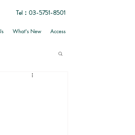
Tel：
03-5751-8501
Us
What's New
Access