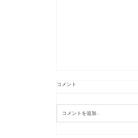
夏期休診のお知らせ
コメント
8月10日（月）〜8月15日（土）
は休診とさせていただきます。
お間違いのないように宜しくお
コメントを追加…
願いします。