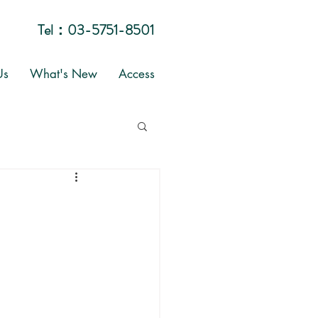
Tel：
03-5751-8501
Us
What's New
Access